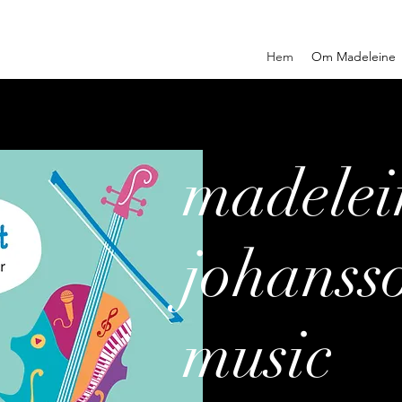
Hem
Om Madeleine
madelei
johanss
music