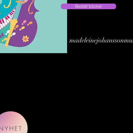
Beställ böcker
madeleinejohanssonmu
NYHET