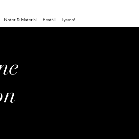
Noter & Material
Beställ
Lyssna!
ne
on